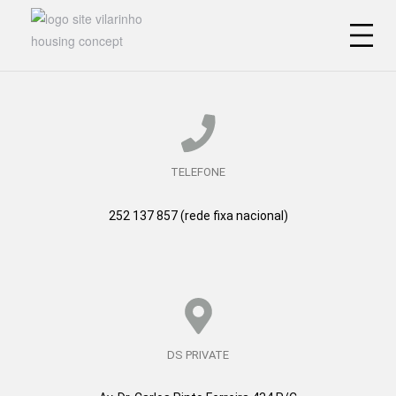
VILARINHO
PRIVATE
HOUSES
IMENTO
Condomínio
Privado
|
Moradias
T3
TELEFONE
Vilarinho
–
252 137 857
(rede fixa nacional)
Vila
do
Conde
DS PRIVATE